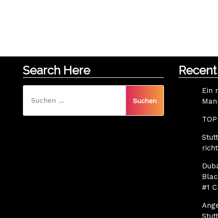
Search Here
Recent
Suchen
Ein 
Mann
nach:
TOP 
Stut
rich
Dub
Blac
#1 C
Ang
Stut